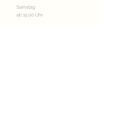
Samstag
ab 15.00 Uhr
Sonn- & Feiertags
ab 11.00 Uhr
Oder nach Vereinbarung
Betriebsurlaub:
03.08. - 20.08.2026
KÜCHENÖFFNUNGSZEITEN
Mittwoch - Freitag
ab 17.30 Uhr
Samstag
ab 15.00 Uhr