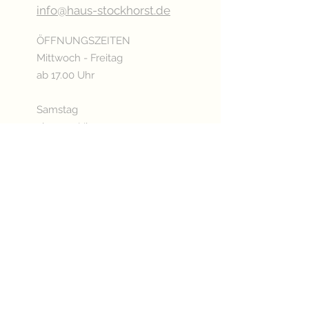
info@haus-stockhorst.de
ÖFFNUNGSZEITEN
Mittwoch - Freitag
ab 17.00 Uhr
Samstag
ab 15.00 Uhr
Sonn- & Feiertags
ab 11.00 Uhr
Oder nach Vereinbarung
Betriebsurlaub:
03.08. - 20.08.2026
KÜCHENÖFFNUNGSZEITEN
Mittwoch - Freitag