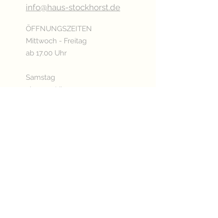
info@haus-stockhorst.de
ÖFFNUNGSZEITEN
Mittwoch - Freitag
ab 17.00 Uhr
Samstag
ab 15.00 Uhr
Sonn- & Feiertags
ab 11.00 Uhr
Oder nach Vereinbarung
Betriebsurlaub:
03.08. - 20.08.2026
KÜCHENÖFFNUNGSZEITEN
Mittwoch - Freitag