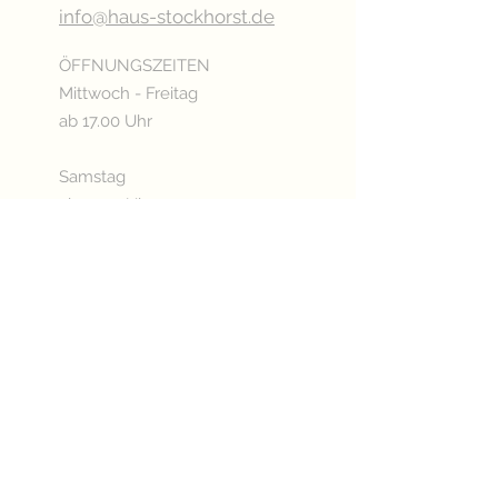
info@haus-stockhorst.de
ÖFFNUNGSZEITEN
Mittwoch - Freitag
ab 17.00 Uhr
Samstag
ab 15.00 Uhr
Sonn- & Feiertags
ab 11.00 Uhr
Oder nach Vereinbarung
Betriebsurlaub:
03.08. - 20.08.2026
KÜCHENÖFFNUNGSZEITEN
Mittwoch - Freitag