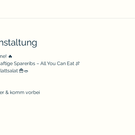
nstaltung
me! 🔥
saftige Spareribs – All You Can Eat 🍖
attsalat 🍟🥗
ner & komm vorbei