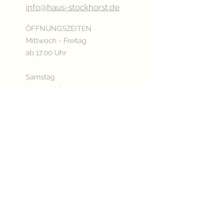
info@haus-stockhorst.de
ÖFFNUNGSZEITEN
Mittwoch - Freitag
ab 17.00 Uhr
Samstag
ab 15.00 Uhr
Sonn- & Feiertags
ab 11.00 Uhr
Oder nach Vereinbarung
Betriebsurlaub:
03.08. - 20.08.2026
KÜCHENÖFFNUNGSZEITEN
Mittwoch - Freitag