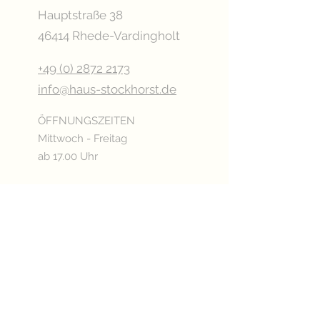
Hauptstraße 38
46414 Rhede-Vardingholt
+49 (0) 2872 2173
info@haus-stockhorst.de
ÖFFNUNGSZEITEN
Mittwoch - Freitag
ab 17.00 Uhr
Samstag
ab 15.00 Uhr
Sonn- & Feiertags
ab 11.00 Uhr
Oder nach Vereinbarung
Betriebsurlaub: