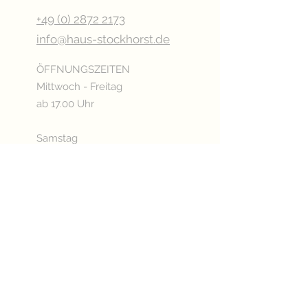
+49 (0) 2872 2173
info@haus-stockhorst.de
ÖFFNUNGSZEITEN
Mittwoch - Freitag
ab 17.00 Uhr
Samstag
ab 15.00 Uhr
Sonn- & Feiertags
ab 11.00 Uhr
Oder nach Vereinbarung
Betriebsurlaub:
03.08. - 20.08.2026