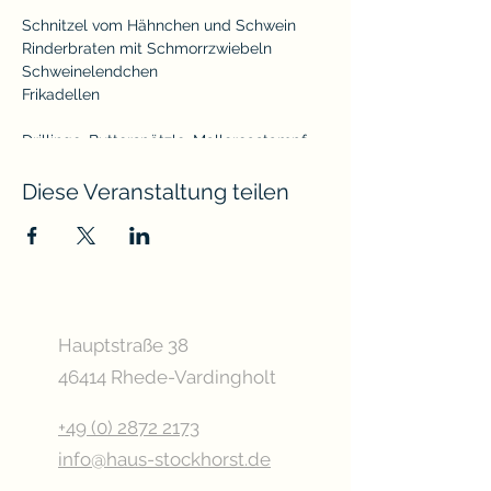
Schnitzel vom Hähnchen und Schwein
Rinderbraten mit Schmorrzwiebeln
Schweinelendchen
Frikadellen
Drillinge, Butterspätzle, Mallorcastampf,
Kroketten
Kohlrabi, Apfel-Rotkohl, Wirsing,
Diese Veranstaltung teilen
Gartengemüse, Blattsalate mit
Stockhorsts Salatsauce, verschiedene
Salate
Saucen, uvm
Herrencreme, Schokokuchen, Mousse au
Chocolat, Joghurt Mascarpone
Hauptstraße 38
46414 Rhede-Vardingholt
Preis:
28€ pro Person
Kinder bekommen einen ermäßigten Preis
+49 (0) 2872 2173
info@haus-stockhorst.de