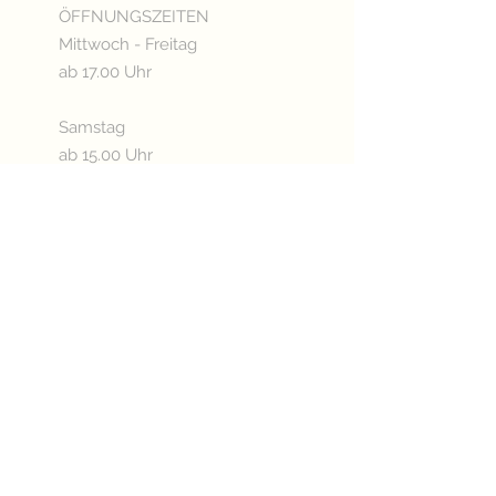
ÖFFNUNGSZEITEN
Mittwoch - Freitag
ab 17.00 Uhr
Samstag
ab 15.00 Uhr
Sonn- & Feiertags
ab 11.00 Uhr
Oder nach Vereinbarung
Betriebsurlaub:
03.08. - 20.08.2026
KÜCHENÖFFNUNGSZEITEN
Mittwoch - Freitag
ab 17.30 Uhr