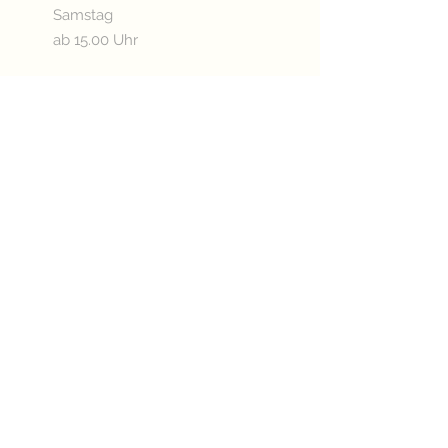
Samstag
ab 15.00 Uhr
Sonn- & Feiertags
ab 11.00 Uhr
Oder nach Vereinbarung
Betriebsurlaub:
03.08. - 20.08.2026
KÜCHENÖFFNUNGSZEITEN
Mittwoch - Freitag
ab 17.30 Uhr
Samstag
ab 15.00 Uhr
Sonn- & Feiertags