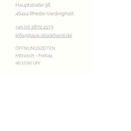
Hauptstraße 38
46414 Rhede-Vardingholt
+49 (0) 2872 2173
info@haus-stockhorst.de
ÖFFNUNGSZEITEN
Mittwoch - Freitag
ab 17.00 Uhr
Samstag
ab 15.00 Uhr
Sonn- & Feiertags
ab 11.00 Uhr
Oder nach Vereinbarung
Betriebsurlaub: